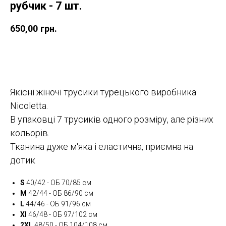
рубчик - 7 шт.
650,00
грн.
Замовити
Якісні жіночі трусики турецького виробника
Nicoletta.
В упаковці 7 трусиків одного розміру, але різних
кольорів.
Тканина дуже м'яка і еластична, приємна на
дотик
S
40/42 - ОБ 70/85 см
M
42/44 - ОБ 86/90 см
L
44/46 - ОБ 91/96 см
Xl
46/48 - ОБ 97/102 см
2XL
48/50 - ОБ 104/108 см