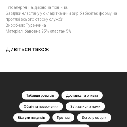
Гіпоалергенна, дихаюча тканина.
Завдяки еластану у складі тканини виріб зберігає форму на
протязі всього строку служби
Виробник: Туреччина
Матеріал: бавовна 95% еластан 5%
Дивіться також
Таблиця розмірів
Доставка та оплата
Обмін та повернення
Зв'язатися з нами
Відгуки покупців
Про нас
Договір оферти