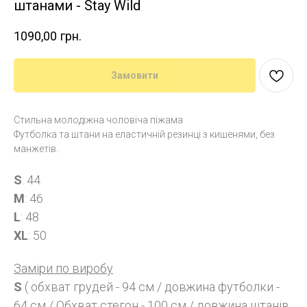
штанами - Stay Wild
1090,00
грн.
Замовити
Стильна молодіжна чоловіча піжама
Футболка та штани на еластичній резинці з кишенями, без
манжетів.
S
: 44
M
: 46
L
: 48
XL
: 50
Заміри по виробу
S
( обхват грудей - 94 см / довжина футболки -
64 см / Обхват стегон - 100 см / довжина штанів