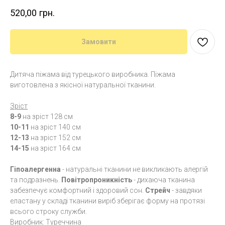
520,00
грн.
Замовити
Дитяча піжама від турецького виробника. Піжама
виготовлена з якісної натуральної тканини.
Зріст
8-9
на зріст 128 см
10-11
на зріст 140 см
12-13
на зріст 152 см
14-15
на зріст 164 см
Гіпоалергенна
- натуральні тканини не викликають алергій
та подразнень.
Повітропроникність
- дихаюча тканина
забезпечує комфортний і здоровий сон.
Стрейч
- завдяки
еластану у складі тканини виріб зберігає форму на протязі
всього строку служби.
Виробник: Туреччина