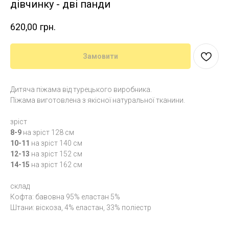
дівчинку - дві панди
620,00
грн.
Замовити
Дитяча піжама від турецького виробника.
Піжама виготовлена з якісної натуральної тканини.
зріст
8-9
на зріст 128 см
10-11
на зріст 140 см
12-13
на зріст 152 см
14-15
на зріст 162 см
склад
Кофта: бавовна 95% еластан 5%
Штани: віскоза, 4% еластан, 33% поліестр