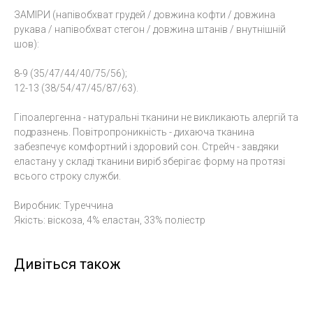
ЗАМІРИ (напівобхват грудей / довжина кофти / довжина
рукава / напівобхват стегон / довжина штанів / внутнішній
шов):
8-9 (35/47/44/40/75/56);
12-13 (38/54/47/45/87/63).
Гіпоалергенна - натуральні тканини не викликають алергій та
подразнень. Повітропроникність - дихаюча тканина
забезпечує комфортний і здоровий сон. Стрейч - завдяки
еластану у складі тканини виріб зберігає форму на протязі
всього строку служби.
Виробник: Туреччина
Якість: віскоза, 4% еластан, 33% поліестр
Дивіться також