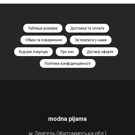
Таблиця розмірів
Доставка та оплата
Обмін та повернення
Зв'язатися з нами
Відгуки покупців
Про нас
Договір оферти
Політика конфіденційності
modna pijama
м. Звягель (Житомирська обл.)