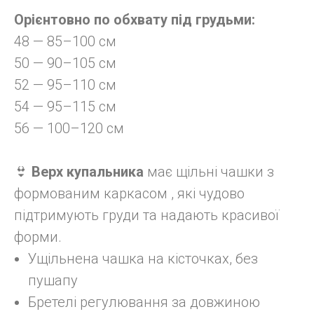
Орієнтовно по обхвату під грудьми:
48 — 85–100 см
50 — 90–105 см
52 — 95–110 см
54 — 95–115 см
56 — 100–120 см
👙
Верх купальника
має щільні чашки з
формованим каркасом , які чудово
підтримують груди та надають красивої
форми.
Ущільнена чашка на кісточках, без
пушапу
Бретелі регулювання за довжиною