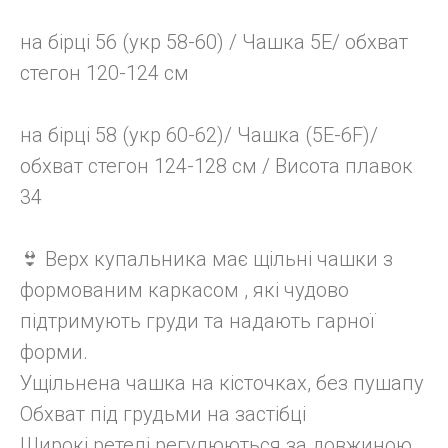
на бірці 56 (укр 58-60) / Чашка 5E/ обхват
стегон 120-124 см
на бірці 58 (укр 60-62)/ Чашка (5E-6F)/
обхват стегон 124-128 см / Висота плавок
34
👙 Верх купальника має щільні чашки з
формованим каркасом , які чудово
підтримують груди та надають гарної
форми.
Ущільнена чашка на кісточках, без пушапу
Обхват під грудьми на застібці
Широкі ретелі регулюються за довжиною.