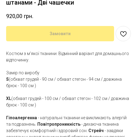
штанами - Дві чашечки
920,00
грн.
Замовити
Костюм з м'якої тканини. Відмінний варіант для домашнього
відпочинку.
Замір по виробу
S
(обхват грудей - 90 см / обхват стегон - 94 см / довжина
брюк - 100 см )
XL
(обхват грудей - 100 см / обхват стегон - 102 см / довжина
брюк - 100 см )
Гіпоалергенна
- натуральні тканини не викликають алергій
та подразнень.
Повітропроникність
- дихаюча тканина
забезпечує комфортний і здоровий сон.
Стрейч
- завдяки