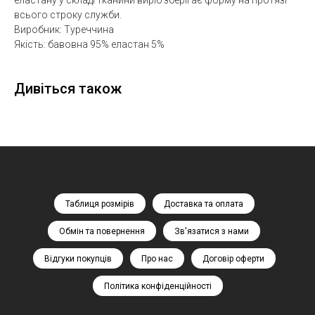
еластану у складі тканини виріб зберігає форму на протязі
всього строку служби.
Виробник: Туреччина
Якість: бавовна 95% еластан 5%
Дивіться також
Таблиця розмірів
Доставка та оплата
Обмін та повернення
Зв'язатися з нами
Відгуки покупців
Про нас
Договір оферти
Політика конфіденційності