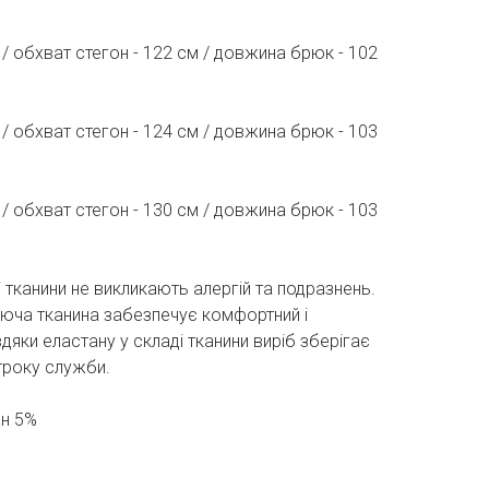
 / обхват стегон - 122 см / довжина брюк - 102
 / обхват стегон - 124 см / довжина брюк - 103
 / обхват стегон - 130 см / довжина брюк - 103
і тканини не викликають алергій та подразнень.
аюча тканина забезпечує комфортний і
вдяки еластану у складі тканини виріб зберігає
троку служби.
ан 5%