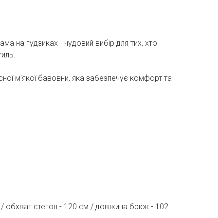
ма на гудзиках - чудовий вибір для тих, хто
тиль.
ної м'якої бавовни, яка забезпечує комфорт та
 / обхват стегон - 120 см / довжина брюк - 102