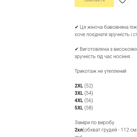
Замовити
✔ Ця жіноча бавовняна піжа
хоче поєднати зручність і с
✔ Виготовлена з високоякіс
зручність під час носіння.
Трикотаж не утеплений
2XL
(52)
3XL
(54)
4XL
(56)
5XL
(58)
Заміри по виробу
2хл
(обхват грудей - 112 см