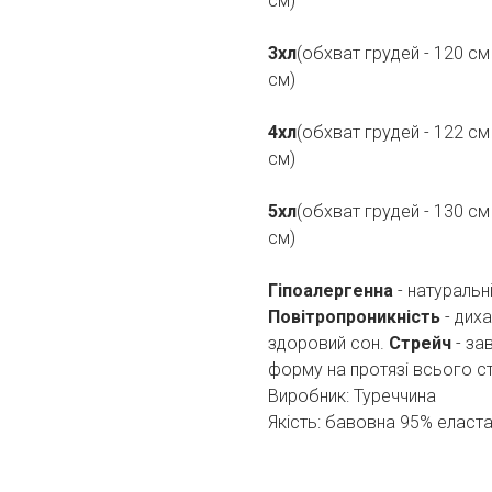
см)
3хл
(обхват грудей - 120 см
см)
4хл
(обхват грудей - 122 см
см)
5хл
(обхват грудей - 130 см
см)
Гіпоалергенна
- натуральн
Повітропроникність
- дих
здоровий сон.
Стрейч
- за
форму на протязі всього с
Виробник: Туреччина
Якість: бавовна 95% еласт