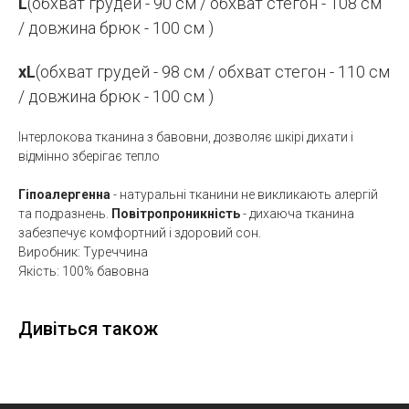
L
(обхват грудей - 90 см / обхват стегон - 108 см
/ довжина брюк - 100 см )
xL
(обхват грудей - 98 см / обхват стегон - 110 см
/ довжина брюк - 100 см )
Інтерлокова тканина з бавовни, дозволяє шкірі дихати і
відмінно зберігає тепло
Гіпоалергенна
- натуральні тканини не викликають алергій
та подразнень.
Повітропроникність
- дихаюча тканина
забезпечує комфортний і здоровий сон.
Виробник: Туреччина
Якість: 100% бавовна
Дивіться також