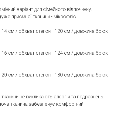
дмінний варіант для сімейного відпочинку.
дуже приємної тканини - мікрофліс.
 114 см / обхват стегон - 120 см / довжина брюк
 116 см / обхват стегон - 124 см / довжина брюк
 120 см / обхват стегон - 130 см / довжина брюк
і тканини не викликають алергій та подразнень.
аюча тканина забезпечує комфортний і