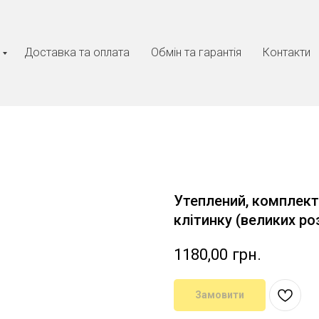
Доставка та оплата
Обмін та гарантія
Контакти
Утеплений, комплект 
клітинку (великих ро
1180,00
грн.
Замовити