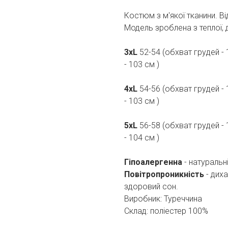
Костюм з м'якої тканини. Ві
Модель зроблена з теплої, 
3xL
52-54
(обхват грудей -
- 103 см )
4xL
54-56 (обхват грудей -
- 103 см )
5xL
56-58 (обхват грудей -
- 104 см )
Гіпоалергенна
- натуральн
Повітропроникність
- дих
здоровий сон.
Виробник: Туреччина
Склад: поліестер 100%