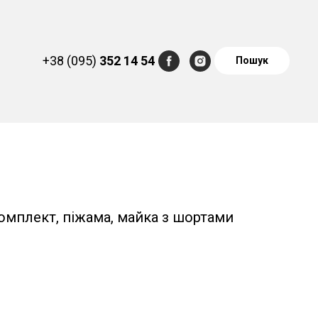
+38 (095)
352 14 54
Пошук
омплект, піжама, майка з шортами