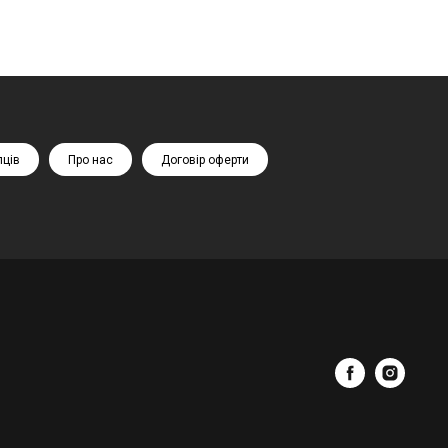
пців
Про нас
Договір оферти