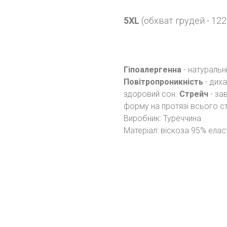
5XL
(обхват грудей - 122
Гіпоалергенна
- натуральн
Повітропроникність
- дих
здоровий сон.
Стрейч
- за
форму на протязі всього с
Виробник: Туреччина
Матеріал: віскоза 95% елас