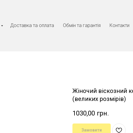
Доставка та оплата
Обмін та гарантія
Контакти
Жіночий віскозний к
(великих розмірів)
1030,00
грн.
Замовити