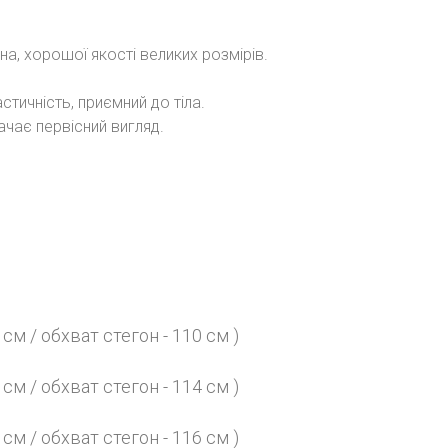
а, хорошої якості великих розмірів.
стичність, приємний до тіла.
ачає первісний вигляд.
 см / обхват стегон - 110 см )
 см / обхват стегон - 114 см )
 см / обхват стегон - 116 см )