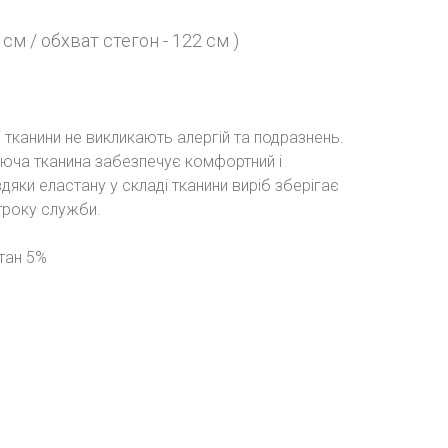
 см / обхват стегон - 122 см )
і тканини не викликають алергій та подразнень.
аюча тканина забезпечує комфортний і
вдяки еластану у складі тканини виріб зберігає
троку служби.
тан 5%