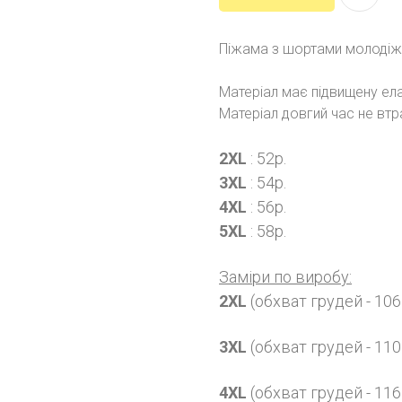
Піжама з шортами молодіжн
Матеріал має підвищену ела
Матеріал довгий час не втр
2XL
: 52р.
3XL
: 54р.
4XL
: 56р.
5XL
: 58р.
Заміри по виробу:
2XL
(обхват грудей - 106
3XL
(обхват грудей - 110
4XL
(обхват грудей - 116