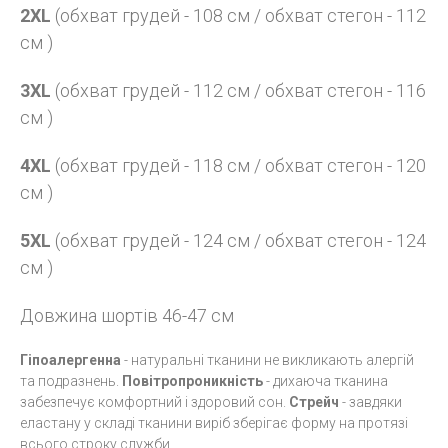
2XL
(обхват грудей - 108 см / обхват стегон - 112
см )
3XL
(обхват грудей - 112 см / обхват стегон - 116
см )
4XL
(обхват грудей - 118 см / обхват стегон - 120
см )
5XL
(обхват грудей - 124 см / обхват стегон - 124
см )
Довжина шортів 46-47 см
Гіпоалергенна
- натуральні тканини не викликають алергій
та подразнень.
Повітропроникність
- дихаюча тканина
забезпечує комфортний і здоровий сон.
Стрейч
- завдяки
еластану у складі тканини виріб зберігає форму на протязі
всього строку служби.