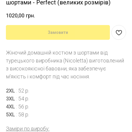
шортами - Perfect (великих розмірів)
1020,00
грн.
Замовити
Жіночий домашній костюм з шортами від
турецького виробника (Nicoletta) виготовлений
з високоякісної бавовни, яка забезпечує
м'якість і комфорт під час носіння.
2XL
: 52 р.
3XL
: 54 р.
4XL
: 56 р.
5XL
: 58 р.
Заміри по виробу: