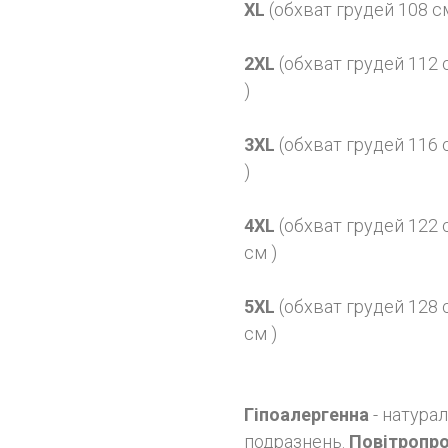
XL
(обхват грудей 108 см
2XL
(обхват грудей 112 
)
3XL
(обхват грудей 116 
)
4XL
(обхват грудей 122 
см )
5XL
(обхват грудей 128 
см )
Гіпоалергенна
- натурал
подразнень.
Повітропро