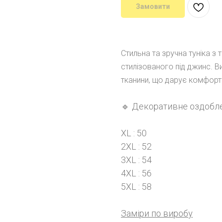
Замовити
Стильна та зручна туніка з
стилізованого під джинс. В
тканини, що дарує комфорт 
🔹 Декоративне оздобл
XL : 50
2XL : 52
3XL : 54
4XL : 56
5XL : 58
Заміри по виробу