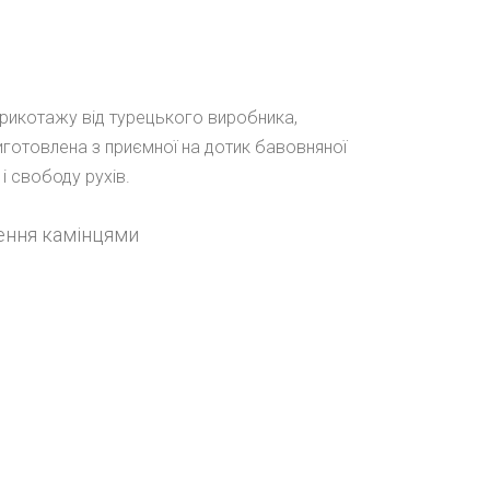
 трикотажу від турецького виробника,
иготовлена з приємної на дотик бавовняної
і свободу рухів.
ення камінцями