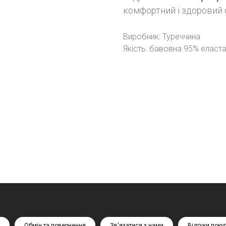
комфортний і здоровий 
Виробник: Туреччина
Якість: бавовна 95% еласт
Обмін та повернення
Зв'язатися з нами
Відгуки поку