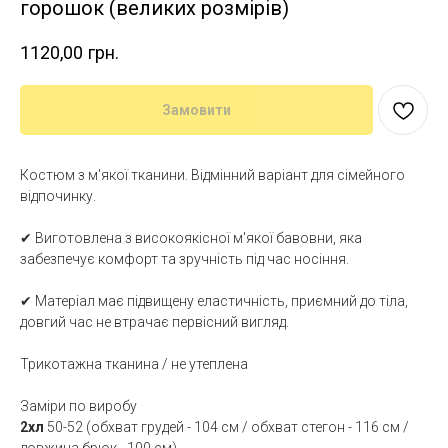
горошок (великих розмірів)
1120,00
грн.
Замовити
Костюм з м'якої тканини. Відмінний варіант для сімейного
відпочинку.
✔ Виготовлена з високоякісної м'якої бавовни, яка
забезпечує комфорт та зручність під час носіння.
✔ Матеріал має підвищену еластичність, приємний до тіла,
довгий час не втрачає первісний вигляд.
Трикотажна тканина / не утеплена
Заміри по виробу
2хл
50-52 (обхват грудей - 104 см / обхват стегон - 116 см /