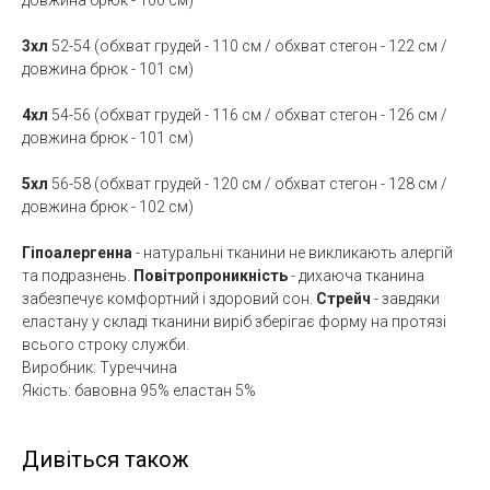
довжина брюк - 100 см)
3хл
52-54
(обхват грудей - 110 см / обхват стегон - 122 см /
довжина брюк - 101 см)
4хл
54-56 (обхват грудей - 116 см / обхват стегон - 126 см /
довжина брюк - 101 см)
5хл
56-58
(обхват грудей - 120 см / обхват стегон - 128 см /
довжина брюк - 102 см)
Гіпоалергенна
- натуральні тканини не викликають алергій
та подразнень.
Повітропроникність
- дихаюча тканина
забезпечує комфортний і здоровий сон.
Стрейч
- завдяки
еластану у складі тканини виріб зберігає форму на протязі
всього строку служби.
Виробник: Туреччина
Якість: бавовна 95% еластан 5%
Дивіться також