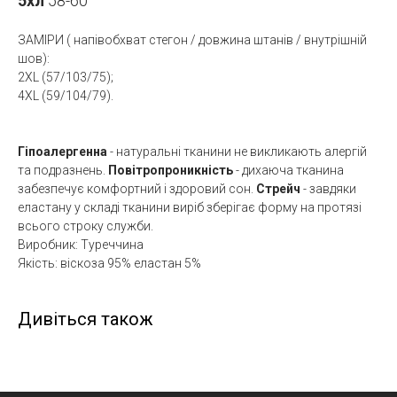
5хл
58-60
ЗАМІРИ ( напівобхват стегон / довжина штанів / внутрішній
шов):
2XL (57/103/75);
4XL (59/104/79).
Гіпоалергенна
- натуральні тканини не викликають алергій
та подразнень.
Повітропроникність
- дихаюча тканина
забезпечує комфортний і здоровий сон.
Стрейч
- завдяки
еластану у складі тканини виріб зберігає форму на протязі
всього строку служби.
Виробник: Туреччина
Якість: віскоза 95% еластан 5%
Дивіться також