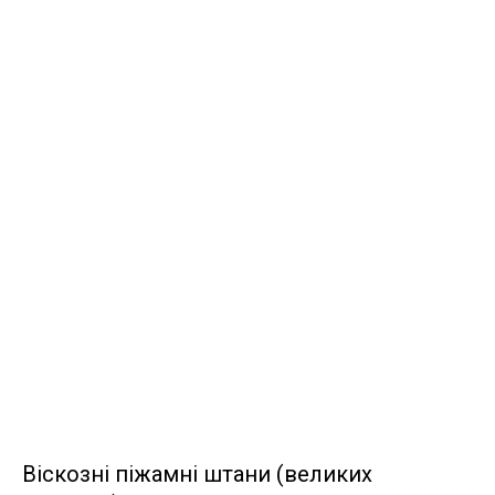
Віскозні піжамні штани (великих