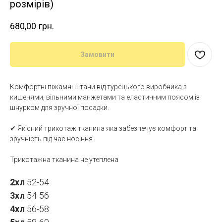
розмірів)
680,00
грн.
Замовити
Комфортні піжамні штани від турецького виробника з
кишенями, вільними манжетами та еластичним поясом із
шнурком для зручної посадки.
✔ Якісний трикотаж тканина яка забезпечує комфорт та
зручність під час носіння.
Трикотажна тканина не утеплена
2хл
52-54
3хл
54-56
4хл
56-58